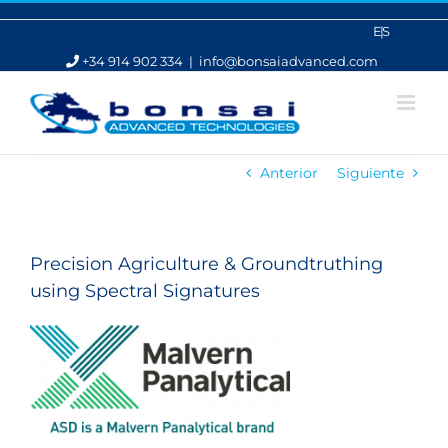
Saltar
al
ES
contenido
+34 914 902 334
|
info@bonsaiadvanced.com
Anterior
Siguiente
Precision Agriculture & Groundtruthing
using Spectral Signatures