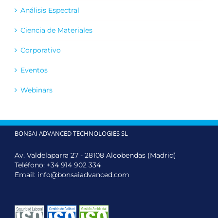
Análisis Espectral
Ciencia de Materiales
Corporativo
Eventos
Webinars
BONSAI ADVANCED TECHNOLOGIES SL
Av. Valdelaparra 27 - 28108 Alcobendas (Madrid)
Teléfono:
+34 914 902 334
Email:
info@bonsaiadvanced.com