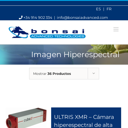
Saltar
al
ES
FR
contenido
+34 914 902 334
|
info@bonsaiadvanced.com
Imagen Hiperespectral
Mostrar
36 Productos
ULTRIS XMR – Cámara
hiperespectral de alta