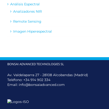
Análisis Espectral
Analizadores NIR
Remote Sensing
Imagen Hiperespectral
BONSAI ADVANCED TECHNOLOGIES SL
Av. Valdelaparra 27 - 28108 Alcobendas (Madrid)
Teléfono:
+34 914 902 334
Email:
info@bonsaiadvanced.com