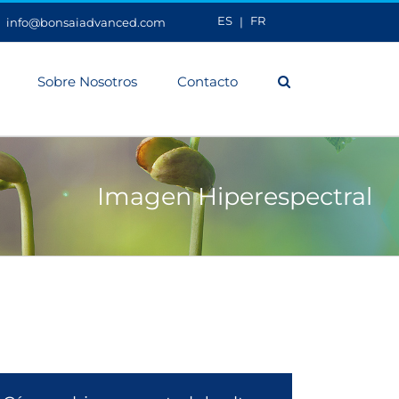
ES
FR
|
info@bonsaiadvanced.com
Sobre Nosotros
Contacto
Imagen Hiperespectral