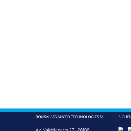
BONSAI ADVANCED TECHNOLOGIES SL
SÍGUE
Av. Valdelaparra 27 - 28108