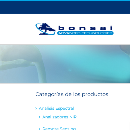
Saltar
al
contenido
Categorías de los productos
Análisis Espectral
Analizadores NIR
Remote Sensing