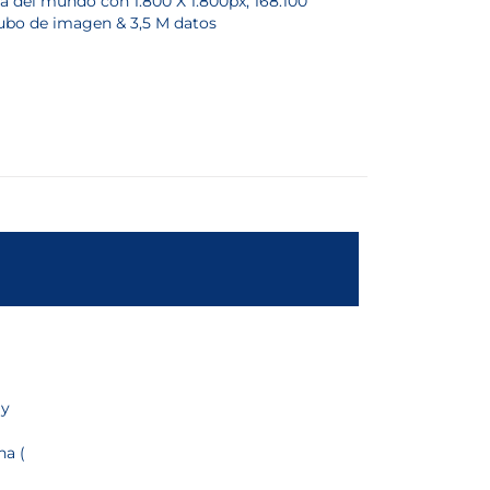
 del mundo con 1.800 X 1.800px; 168.100
ubo de imagen & 3,5 M datos
 y
na (