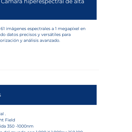
Cámara hiperespectral de alta
61 imágenes espectrales a 1 megapíxel en
do datos precisos y versátiles para
orización y análisis avanzado.
s
l .
ht Field
ida 350 -1000nm