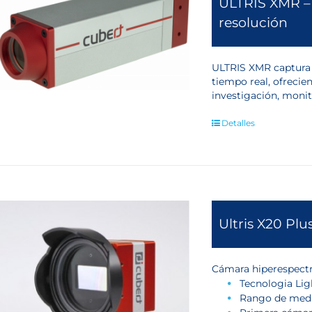
ULTRIS XMR – 
resolución
ULTRIS XMR captura 
tiempo real, ofrecien
investigación, monit
Detalles
Ultris X20 Plu
Cámara hiperespectra
Tecnologia Lig
Rango de med