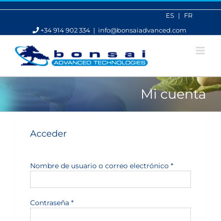
Saltar
al
ES
FR
contenido
+34 914 902 334
|
info@bonsaiadvanced.com
Mi cuenta
Acceder
Obligatorio
Nombre de usuario o correo electrónico
*
Obligatorio
Contraseña
*