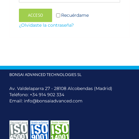
ACCESO
Recuérdame
¿Olvidaste la contraseña?
BONSAI ADVANCED TECHNOLOGIES SL
Av. Valdelaparra 27 - 28108 Alcobendas (Madrid)
Teléfono:
+34 914 902 334
Email:
info@bonsaiadvanced.com