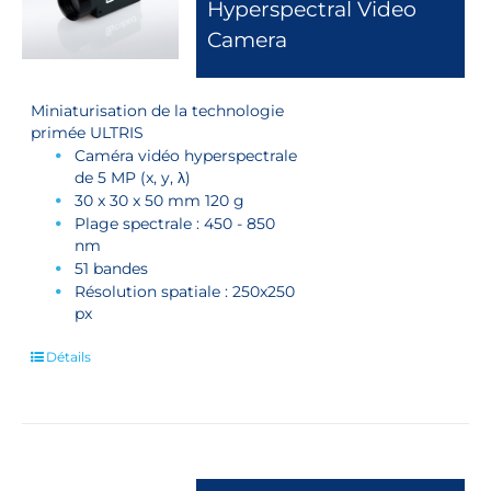
Hyperspectral Video
Camera
Miniaturisation de la technologie
primée ULTRIS
Caméra vidéo hyperspectrale
de 5 MP (x, y, λ)
30 x 30 x 50 mm 120 g
Plage spectrale : 450 - 850
nm
51 bandes
Résolution spatiale : 250x250
px
Détails