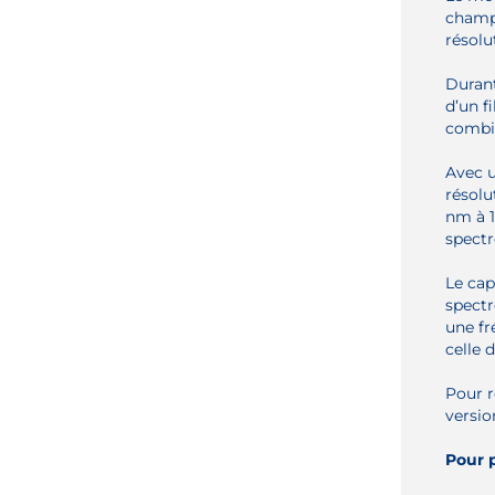
champ 
résolu
Durant
d’un f
combin
Avec u
résolu
nm à 1
spectr
Le cap
spectr
une fr
celle 
Pour r
versio
Pour p