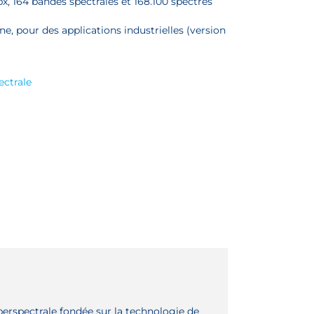
 164 bandes spectrales et 168.100 spectres
e, pour des applications industrielles (version
ectrale
rspectrale fondée sur la technologie de