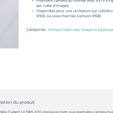
Première caméra au monde avec 410 X 410px,
par cube d’images
Disponible pour une utilisation sur UAV/dron
IP65) ou sous-marines (version IP68)
Catégories :
Analyse Spectrale
,
Imagerie Hypersp
iption du produit
èle Cubert ULTRIS X20 innove en tant que première caméra hype