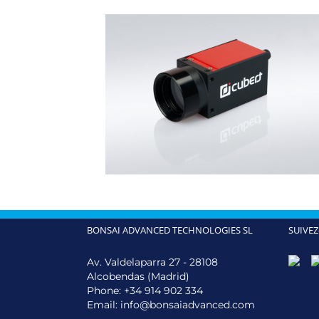
BONSAI ADVANCED TECHNOLOGIES SL
SUIVEZ
Av. Valdelaparra 27 - 28108
Alcobendas (Madrid)
Phone:
+34 914 902 334
Email:
info@bonsaiadvanced.com