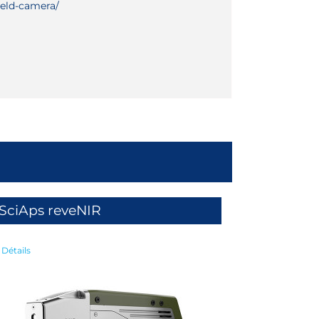
ield-camera/
SciAps reveNIR
Détails