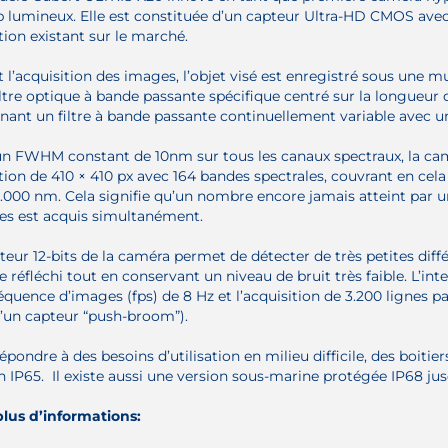
lumineux. Elle est constituée d’un capteur Ultra-HD CMOS avec 
tion existant sur le marché.
 l’acquisition des images, l’objet visé est enregistré sous une mu
iltre optique à bande passante spécifique centré sur la longueur 
ant un filtre à bande passante continuellement variable avec un
n FWHM constant de 10nm sur tous les canaux spectraux, la cam
tion de 410 × 410 px avec 164 bandes spectrales, couvrant en ce
.000 nm. Cela signifie qu’un nombre encore jamais atteint par 
es est acquis simultanément.
teur 12-bits de la caméra permet de détecter de très petites diff
e réfléchi tout en conservant un niveau de bruit très faible. L’in
équence d’images (fps) de 8 Hz et l’acquisition de 3.200 lignes p
d’un capteur “push-broom”).
épondre à des besoins d’utilisation en milieu difficile, des boiti
n IP65. Il existe aussi une version sous-marine protégée IP68 j
lus d’informations: