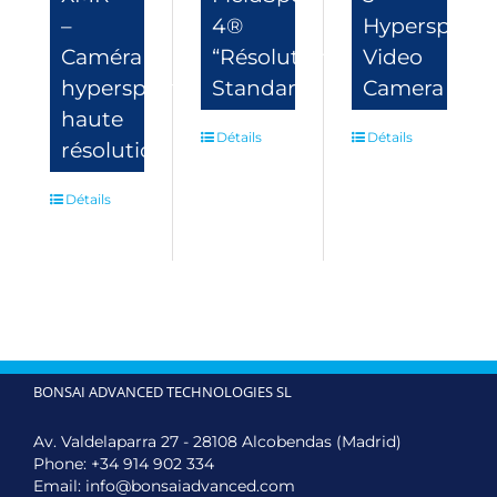
–
4®
Hyperspectr
Caméra
“Résolution
Video
hyperspectrale
Standard”
Camera
haute
Détails
Détails
résolution
Détails
BONSAI ADVANCED TECHNOLOGIES SL
Av. Valdelaparra 27 - 28108 Alcobendas (Madrid)
Phone:
+34 914 902 334
Email:
info@bonsaiadvanced.com