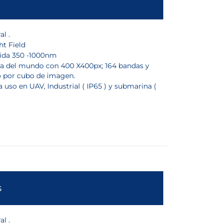
l .
ht Field
ida 350 -1000nm
a del mundo con 400 X400px; 164 bandas y
o por cubo de imagen.
 uso en UAV, Industrial ( IP65 ) y submarina (
s
l .