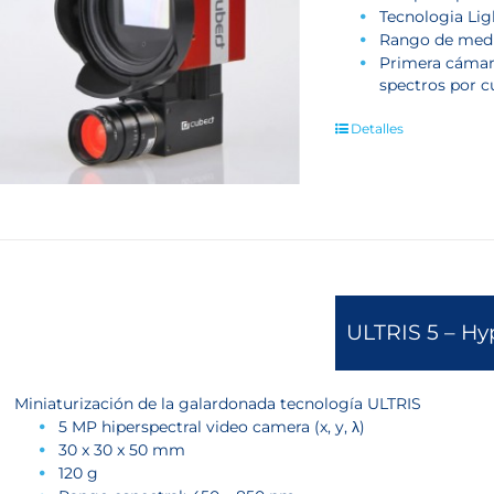
Tecnologia Lig
Rango de med
Primera cámara
spectros por c
Detalles
ULTRIS 5 – Hy
Miniaturización de la galardonada tecnología ULTRIS
5 MP hiperspectral video camera (x, y, λ)
30 x 30 x 50 mm
120 g