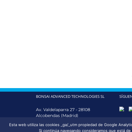
BONSAI ADVANCED TECHNOLOGIES SL
SÍGUE
Av. Valdelaparra 27 - 28108
Alcobendas (Madrid)
Teléfono:
+34 914 902 334
Esta web utiliza las cookies _ga/_utm propiedad de Google Analytics,
Email:
info@bonsaiadvanced.com
Si continúa navegando consideramos que está de a