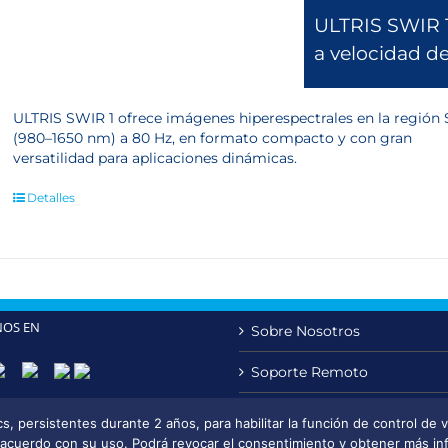
ULTRIS SWIR 1
a velocidad d
ULTRIS SWIR 1 ofrece imágenes hiperespectrales en la región
(980–1650 nm) a 80 Hz, en formato compacto y con gran
versatilidad para aplicaciones dinámicas.
Detalles
NOS EN
Sobre Nosotros
Soporte Remoto
Contacto
 persistentes durante 2 años, para habilitar la función de control de vis
cuerdo con su uso. Podrá revocar el consentimiento y obtener más inf