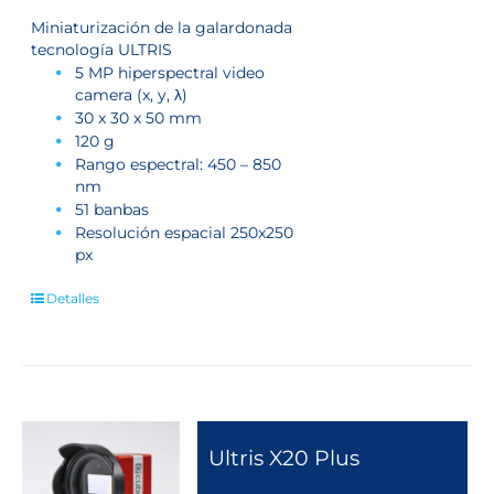
Miniaturización de la galardonada
tecnología ULTRIS
5 MP hiperspectral video
camera (x, y, λ)
30 x 30 x 50 mm
120 g
Rango espectral: 450 – 850
nm
51 banbas
Resolución espacial 250x250
px
Detalles
Ultris X20 Plus