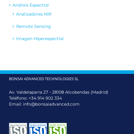
Análisis Espectral
Analizadores NIR
Remote Sensing
Imagen Hiperespectral
BONSAI ADVANCED TECHNOLOGIES SL
Av. Valdelaparra 27 - 28108 Alcobendas (Madrid)
Teléfono:
+34 914 902 334
Email:
info@bonsaiadvanced.com