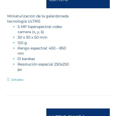
Miniaturización de la galardonada
tecnología ULTRIS
5 MP hiperspectral video
camera (x, y, λ)
30 x 30 x 50 mm
120 g
Rango espectral: 450 – 850
nm
51 banbas
Resolución espacial 250x250
px
Detalles