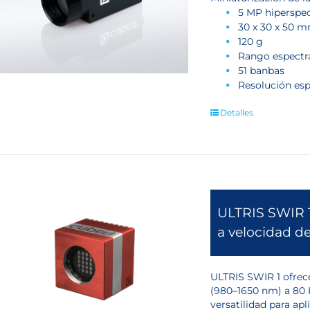
5 MP hiperspect
30 x 30 x 50 
120 g
Rango espectra
51 banbas
Resolución esp
Detalles
ULTRIS SWIR 1
a velocidad d
ULTRIS SWIR 1 ofrec
(980–1650 nm) a 80 
versatilidad para ap