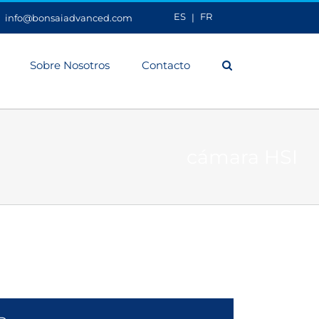
ES
FR
|
info@bonsaiadvanced.com
Sobre Nosotros
Contacto
cámara HSI