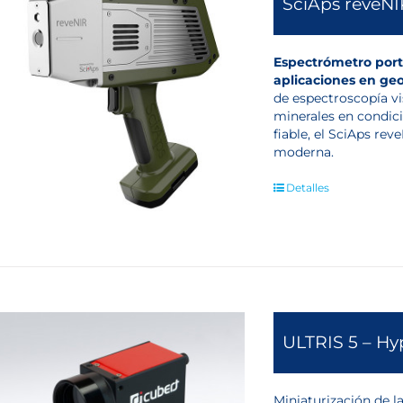
SciAps reveNI
Espectrómetro portá
aplicaciones en geol
de espectroscopía vi
minerales en condic
fiable, el SciAps rev
moderna.
Detalles
ULTRIS 5 – Hy
Miniaturización de 