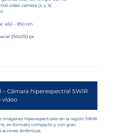
ral video camera (x, y, λ)
mm
l: 450 – 850 nm
acial 250x250 px
 – Cámara hiperespectral SWIR
e vídeo
e imágenes hiperespectrales en la región SWIR
Hz, en formato compacto y con gran
licaciones dinámicas.