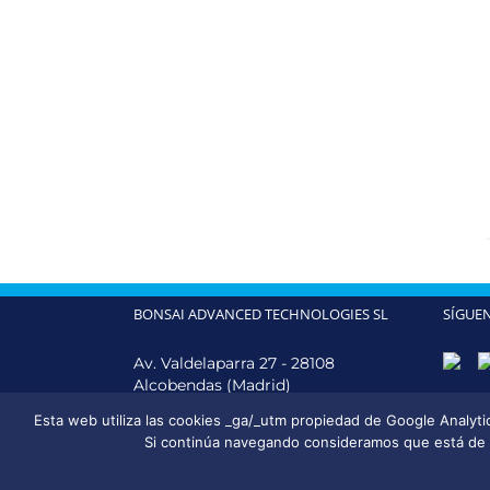
BONSAI ADVANCED TECHNOLOGIES SL
SÍGUE
Av. Valdelaparra 27 - 28108
Alcobendas (Madrid)
Teléfono:
+34 914 902 334
Esta web utiliza las cookies _ga/_utm propiedad de Google Analytics,
Email:
info@bonsaiadvanced.com
Si continúa navegando consideramos que está de a