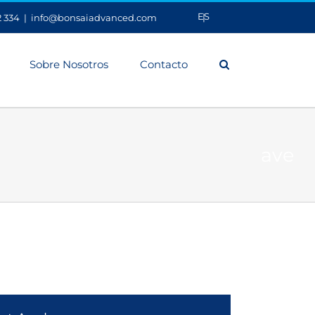
ES
2 334
|
info@bonsaiadvanced.com
Sobre Nosotros
Contacto
ave