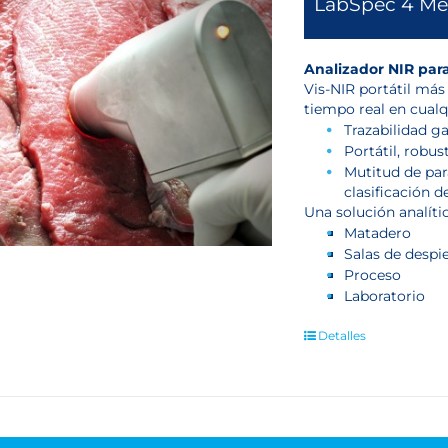
LabSpec 4 Me
Analizador NIR para
Vis-NIR portátil más
tiempo real en cualqu
Trazabilidad g
Portátil, robus
Mutitud de par
clasificación de
Una solución analític
Matadero
Salas de despi
Proceso
Laboratorio
Detalles