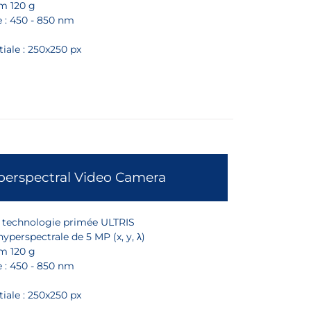
m 120 g
e : 450 - 850 nm
iale : 250x250 px
perspectral Video Camera
a technologie primée ULTRIS
yperspectrale de 5 MP (x, y, λ)
m 120 g
e : 450 - 850 nm
iale : 250x250 px