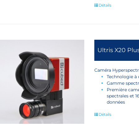
Détails
Ultris X20 Plu
Caméra Hyperspectra
Technologie à
Gamme spectr
Première camér
spectrales et 
données
Détails