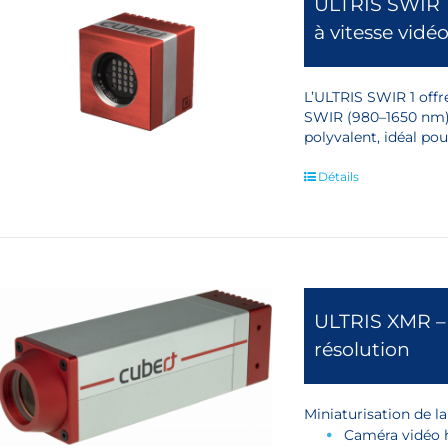
ULTRIS SWIR 
à vitesse vidé
L’ULTRIS SWIR 1 offr
SWIR (980–1650 nm)
polyvalent, idéal po
Détails
ULTRIS XMR –
résolution
Miniaturisation de l
Caméra vidéo h