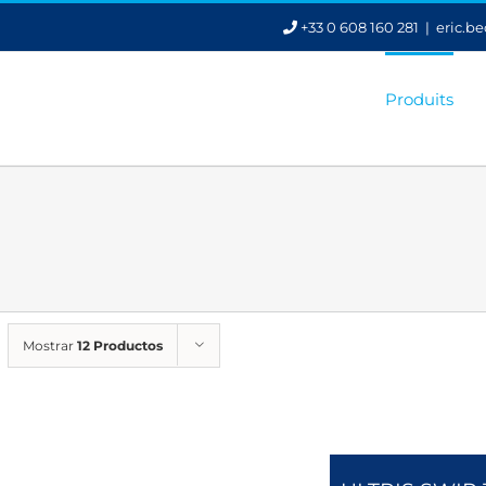
+33 0 608 160 281
|
eric.b
Produits
Mostrar
12 Productos