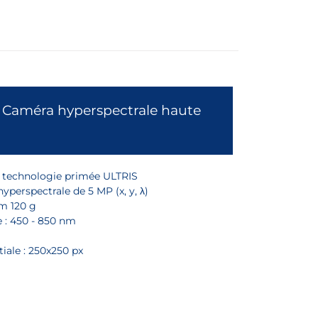
 Caméra hyperspectrale haute
a technologie primée ULTRIS
yperspectrale de 5 MP (x, y, λ)
m 120 g
e : 450 - 850 nm
iale : 250x250 px