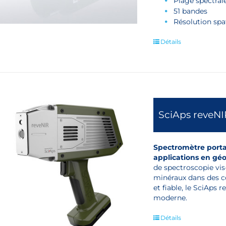
Plage spectral
51 bandes
Résolution spat
Détails
SciAps reveNI
Spectromètre portab
applications en géol
de spectroscopie vis
minéraux dans des c
et fiable, le SciAps 
moderne.
Détails