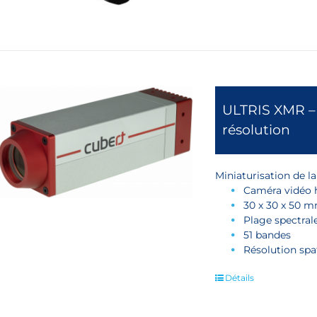
ULTRIS XMR –
résolution
Miniaturisation de l
Caméra vidéo h
30 x 30 x 50 m
Plage spectral
51 bandes
Résolution spat
Détails