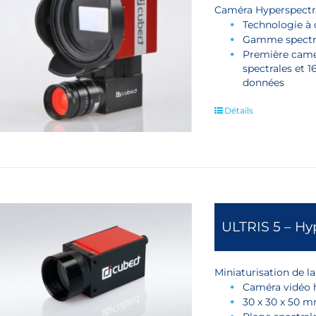
Caméra Hyperspectra
Technologie à
Gamme spectr
Première camér
spectrales et 
données
Détails
ULTRIS 5 – Hy
Miniaturisation de l
Caméra vidéo h
30 x 30 x 50 m