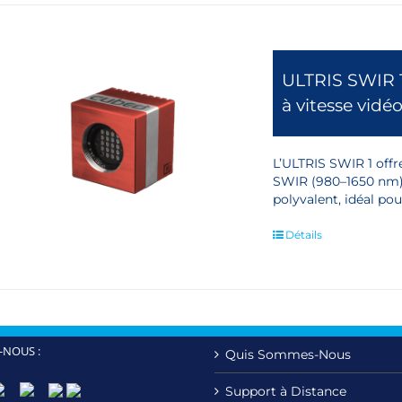
ULTRIS SWIR 
à vitesse vidé
L’ULTRIS SWIR 1 offr
SWIR (980–1650 nm)
polyvalent, idéal po
Détails
-NOUS :
Quis Sommes-Nous
Support à Distance