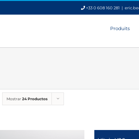
+33 0 608 160 281
|
eric.b
Produits
Mostrar
24 Productos