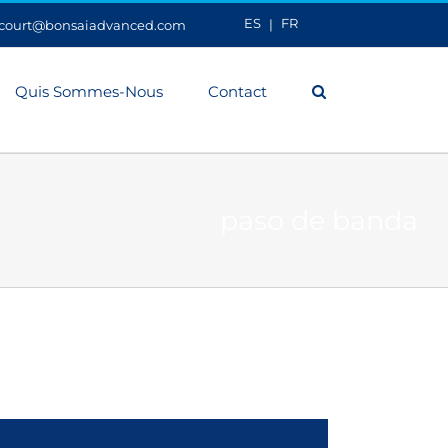
ES
FR
ecourt@bonsaiadvanced.com
Quis Sommes-Nous
Contact
paso de banda