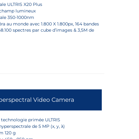
le ULTRIS X20 Plus
 champ lumineux
ale 350-1000nm
a au monde avec 1.800 X 1.800px, 164 bandes
168.100 spectres par cube d’images & 3,5M de
perspectral Video Camera
a technologie primée ULTRIS
yperspectrale de 5 MP (x, y, λ)
m 120 g