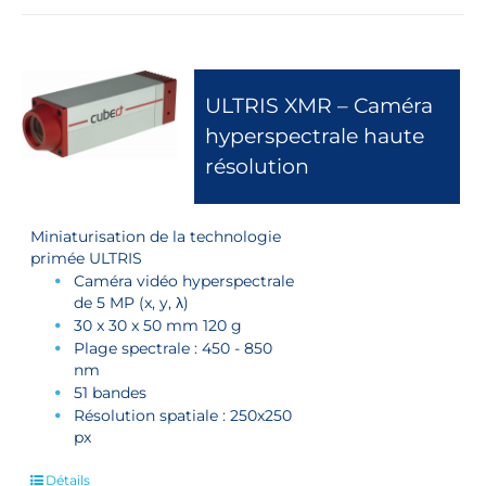
ULTRIS XMR – Caméra
hyperspectrale haute
résolution
Miniaturisation de la technologie
primée ULTRIS
Caméra vidéo hyperspectrale
de 5 MP (x, y, λ)
30 x 30 x 50 mm 120 g
Plage spectrale : 450 - 850
nm
51 bandes
Résolution spatiale : 250x250
px
Détails