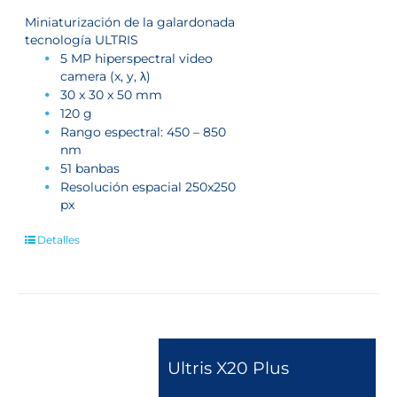
Miniaturización de la galardonada
tecnología ULTRIS
5 MP hiperspectral video
camera (x, y, λ)
30 x 30 x 50 mm
120 g
Rango espectral: 450 – 850
nm
51 banbas
Resolución espacial 250x250
px
Detalles
Ultris X20 Plus